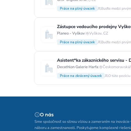
Práce na plný úvazek
Buďte medzi prvým
Zástupce vedoucího prodejny Vyško
Planeo - Vyškov
|
Vyškov, CZ
Práce na plný úvazek
Buďte medzi prvým
Asistent*ka zákaznického servisu 
Decathlon Galerie Harfa
|
Českomoravská/
Práce na zkrácený úvazek
O túto pozíciu
O nás
Sme spoločnosť so silnou víziou a zameraním na inovácie 
náboru a zamestnanosti. Poskytujeme komplexné riešeni