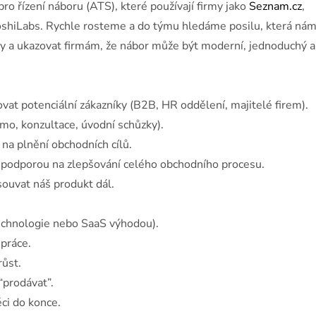
ro řízení náboru (ATS), které používají firmy jako
Seznam.cz
,
shiLabs. Rychle rosteme a do týmu hledáme posilu, která ná
y a ukazovat firmám, že nábor může být moderní, jednoduchý a
ovat potenciální zákazníky (B2B, HR oddělení, majitelé firem).
mo, konzultace, úvodní schůzky).
 na plnění obchodních cílů.
 podporou na zlepšování celého obchodního procesu.
souvat náš produkt dál.
echnologie nebo SaaS výhodou).
 práce.
růst.
“prodávat”.
ěci do konce.