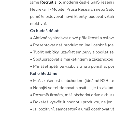
Jsme
Recruitis.io
, moderní české SaaS řešení p
Heureka, T-Mobile, Prusa Research nebo Sato
pomůže oslovovat nové klienty, budovat vztah
efektivní.
Co budeš dělat
• Aktivně vyhledávat nové příležitosti a oslov
• Prezentovat náš produkt online i osobně (de
• Tvořit nabídky, uzavírat smlouvy a podílet se
• Spolupracovat s marketingem a zákaznickou
• Přinášet zpětnou vazbu z trhu a pomáhat po
Koho hledáme
• Máš zkušenost s obchodem (ideálně B2B, t
• Nebojíš se telefonovat a psát — je to základ
• Rozumíš firmám, máš obchodní drive a chuť 
• Dokážeš vysvětlit hodnotu produktu, ne jen 
• Jsi pozitivní, samostatný a umíš dotahovat v