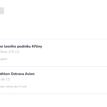
ho lesního podniku Křtiny
Křtiny 175, CZ
áujem!
cathlon Ostrava Avion
jih, CZ
valo menej ako 5 ľudí