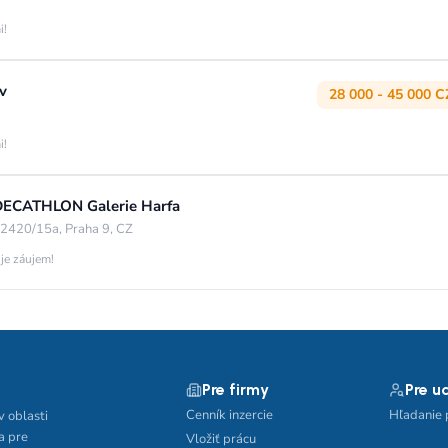
i!
v
28 000 - 45 000 C
i!
- DECATHLON Galerie Harfa
2420/15a, Praha 9, CZ
 je záujem!
Pre firmy
Pre u
Cenník inzercie
Hľadanie 
v oblasti
a pre
Vložiť prácu