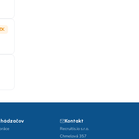
ZK
chádzačov
Kontakt
práce
Recruitis.io s.r.o.
Chmelová 357