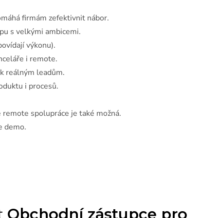
omáhá firmám zefektivnit nábor.
upu s velkými ambicemi.
ovídají výkonu).
nceláře i remote.
p k reálným leadům.
roduktu i procesů.
e remote spolupráce je také možná.
ne demo.