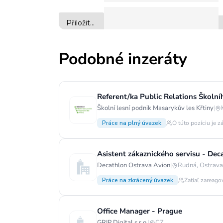
Podobné inzeráty
Referent/ka Public Relations Školní
Školní lesní podnik Masarykův les Křtiny
|
Práce na plný úvazek
O túto pozíciu je z
Asistent zákaznického servisu - De
Decathlon Ostrava Avion
|
Rudná, Ostrava-
Práce na zkrácený úvazek
Zatiaľ zareago
Office Manager - Prague
GRIP Digital s.r.o.
|
CZ