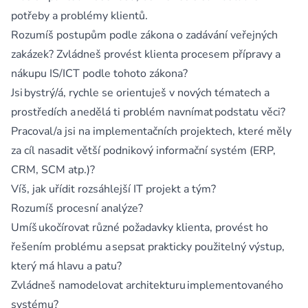
potřeby a problémy klientů.
Rozumíš postupům podle zákona o zadávání veřejných
zakázek? Zvládneš provést klienta procesem přípravy a
nákupu IS/ICT podle tohoto zákona?
Jsi bystrý/á, rychle se orientuješ v nových tématech a
prostředích a nedělá ti problém navnímat podstatu věci?
Pracoval/a jsi na implementačních projektech, které měly
za cíl nasadit větší podnikový informační systém (ERP,
CRM, SCM atp.)?
Víš, jak uřídit rozsáhlejší IT projekt a tým?
Rozumíš procesní analýze?
Umíš ukočírovat různé požadavky klienta, provést ho
řešením problému a sepsat prakticky použitelný výstup,
který má hlavu a patu?
Zvládneš namodelovat architekturu implementovaného
systému?