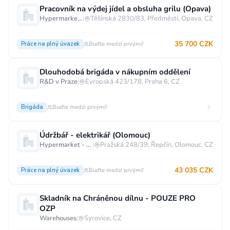
Pracovník na výdej jídel a obsluha grilu (Opava)
Hypermarket - Opava
|
Těšínská 2830/83, Předměstí, Opava, CZ
35 700 CZK
Práce na plný úvazek
Buďte medzi prvými!
Dlouhodobá brigáda v nákupním oddělení
R&D v Praze
|
Evropská 423/178, Praha 6, CZ
Brigáda
Buďte medzi prvými!
Údržbář - elektrikář (Olomouc)
Hypermarket - Olomouc
|
Pražská 248/39, Řepčín, Olomouc, CZ
43 035 CZK
Práce na plný úvazek
Buďte medzi prvými!
Skladník na Chráněnou dílnu - POUZE PRO
OZP
Warehouses
|
Syrovice, CZ