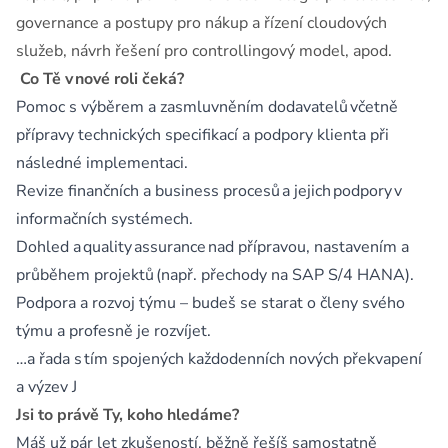
governance a postupy pro nákup a řízení cloudových
služeb, návrh řešení pro controllingový model, apod.
Co Tě v nové roli čeká?
Pomoc s výběrem a zasmluvněním dodavatelů včetně
přípravy technických specifikací a podpory klienta při
následné implementaci.
Revize finančních a business procesů a jejich podpory v
informačních systémech.
Dohled a quality assurance nad přípravou, nastavením a
průběhem projektů (např. přechody na SAP S/4 HANA).
Podpora a rozvoj týmu – budeš se starat o členy svého
týmu a profesně je rozvíjet.
…a řada s tím spojených každodenních nových překvapení
a výzev J
Jsi to právě Ty, koho hledáme?
Máš už pár let zkušeností, běžně řešíš samostatně