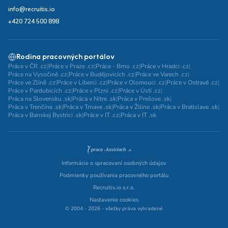
info@recruitis.io
+420 724 500 898
Rodina pracovných portálov
Práce v ČR .cz
|
Práce v Praze .cz
|
Práce - Brno .cz
|
Práce v Hradci .cz
|
Práce na Vysočině .cz
|
Práce v Budějovicích .cz
|
Práce ve Varech .cz
|
Práce ve Zlíně .cz
|
Práce v Liberci .cz
|
Práce v Olomouci .cz
|
Práce v Ostravě .cz
|
Práce v Pardubicích .cz
|
Práce v Plzni .cz
|
Práce v Ústí .cz
|
Práca na Slovensku .sk
|
Práca v Nitre .sk
|
Práca v Prešove .sk
|
Práca v Trenčíne .sk
|
Práca v Trnave .sk
|
Práca v Žiline .sk
|
Práca v Bratislave .sk
|
Práca v Banskej Bystrici .sk
|
Práce v IT .cz
|
Práca v IT .sk
Informácie o spracovaní osobných údajov
Podmienky používania pracovného portálu
Recruitis.io s.r.o.
Nastavenie cookies
© 2004 - 2026 - všetky práva vyhradené