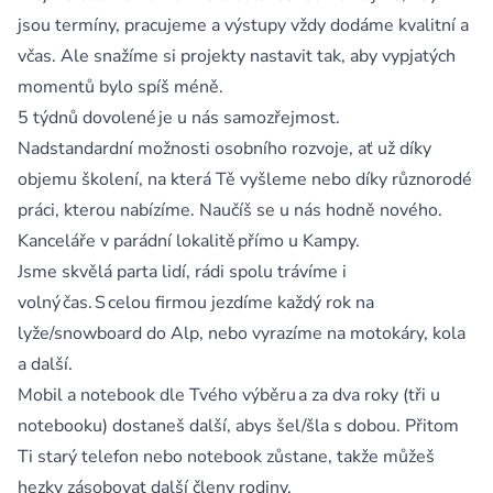
jsou termíny, pracujeme a výstupy vždy dodáme kvalitní a
včas. Ale snažíme si projekty nastavit tak, aby vypjatých
momentů bylo spíš méně.
5 týdnů dovolené je u nás samozřejmost.
Nadstandardní možnosti osobního rozvoje, ať už díky
objemu školení, na která Tě vyšleme nebo díky různorodé
práci, kterou nabízíme. Naučíš se u nás hodně nového.
Kanceláře v parádní lokalitě přímo u Kampy.
Jsme skvělá parta lidí, rádi spolu trávíme i
volný čas. S celou firmou jezdíme každý rok na
lyže/snowboard do Alp, nebo vyrazíme na motokáry, kola
a další.
Mobil a notebook dle Tvého výběru a za dva roky (tři u
notebooku) dostaneš další, abys šel/šla s dobou. Přitom
Ti starý telefon nebo notebook zůstane, takže můžeš
hezky zásobovat další členy rodiny.