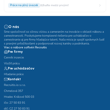
Práce na plný úvazek
Buďte medzi prvými!
O nás
Sme spoločnosť so silnou víziou a zameraním na inovácie v oblasti náboru a
zamestnanosti. Poskytujeme komplexné riešenia pre uchádzačov o
zamestnanie aj pre firmy hľadajúce talent. Naša misia je spojiť správnych ľudí
s pravými príležitosťami a podporovať rozvoj kariéry a podnikania.
Viac o nábore softvéri Recruitis
Pre firmy
Cenník inzercie
Vložiť prácu
Pre uchádzačov
Hľadanie práce
Kontakt
Recruitis.io s.r.o.
Chmelová 357
Hradec Králové 500 03
ičo: 27 50 83 91
dič: CZ 27 50 83 91