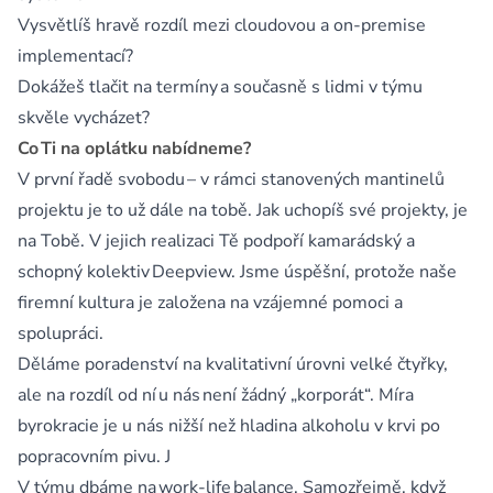
Vysvětlíš hravě rozdíl mezi cloudovou a on-premise
implementací?
Dokážeš tlačit na termíny a současně s lidmi v týmu
skvěle vycházet?
Co Ti na oplátku nabídneme?
V první řadě svobodu – v rámci stanovených mantinelů
projektu je to už dále na tobě. Jak uchopíš své projekty, je
na Tobě. V jejich realizaci Tě podpoří kamarádský a
schopný kolektiv Deepview. Jsme úspěšní, protože naše
firemní kultura je založena na vzájemné pomoci a
spolupráci.
Děláme poradenství na kvalitativní úrovni velké čtyřky,
ale na rozdíl od ní u nás není žádný „korporát“. Míra
byrokracie je u nás nižší než hladina alkoholu v krvi po
popracovním pivu. J
V týmu dbáme na work-life balance. Samozřejmě, když