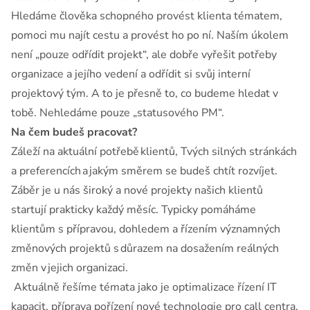
Hledáme člověka schopného provést klienta tématem,
pomoci mu najít cestu a provést ho po ní. Naším úkolem
není „pouze odřídit projekt“, ale dobře vyřešit potřeby
organizace a jejího vedení a odřídit si svůj interní
projektový tým. A to je přesně to, co budeme hledat v
tobě. Nehledáme pouze „statusového PM“.
Na čem budeš pracovat?
Záleží na aktuální potřebě klientů, Tvých silných stránkách
a preferencích a jakým směrem se budeš chtít rozvíjet.
Záběr je u nás široký a nové projekty našich klientů
startují prakticky každý měsíc. Typicky pomáháme
klientům s přípravou, dohledem a řízením významných
změnových projektů s důrazem na dosažením reálných
změn v jejich organizaci.
Aktuálně řešíme témata jako je optimalizace řízení IT
kapacit, příprava pořízení nové technologie pro call centra,