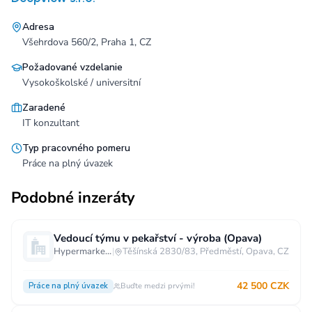
Adresa
Všehrdova 560/2, Praha 1, CZ
Požadované vzdelanie
Vysokoškolské / universitní
Zaradené
IT konzultant
Typ pracovného pomeru
Práce na plný úvazek
Podobné inzeráty
Vedoucí týmu v pekařství - výroba (Opava)
Hypermarket - Opava
|
Těšínská 2830/83, Předměstí, Opava, CZ
42 500 CZK
Práce na plný úvazek
Buďte medzi prvými!