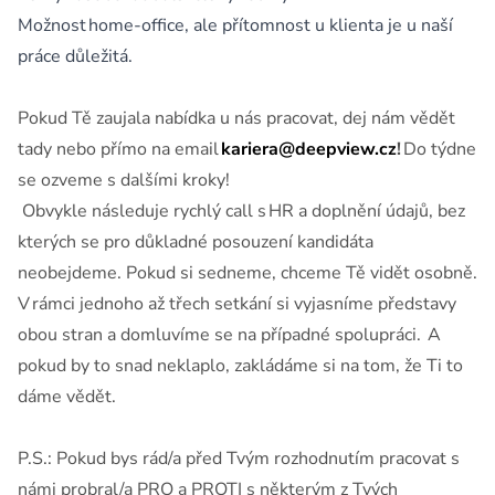
Možnost home-office, ale přítomnost u klienta je u naší
práce důležitá.
Pokud Tě zaujala nabídka u nás pracovat, dej nám vědět
tady nebo přímo na email
kariera@deepview.cz
!
Do týdne
se ozveme s dalšími kroky!
Obvykle následuje rychlý call s HR a doplnění údajů, bez
kterých se pro důkladné posouzení kandidáta
neobejdeme. Pokud si sedneme, chceme Tě vidět osobně.
V rámci jednoho až třech setkání si vyjasníme představy
obou stran a domluvíme se na případné spolupráci. A
pokud by to snad neklaplo, zakládáme si na tom, že Ti to
dáme vědět.
P.S.: Pokud bys rád/a před Tvým rozhodnutím pracovat s
námi probral/a PRO a PROTI s některým z Tvých