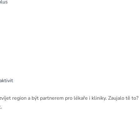
plus
ktivit
jet region a být partnerem pro lékaře i kliniky. Zaujalo tě to?
.