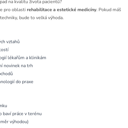
pad na kvalitu života pacientů?
 pro oblasti
rehabilitace a estetické medicíny
. Pokud máš
 techniky, bude to velká výhoda.
ých vztahů
tostí
gií lékařům a klinikám
ní novinek na trh
obchodů
hnologií do praxe
anku
 baví práce v terénu
 směr výhodou)