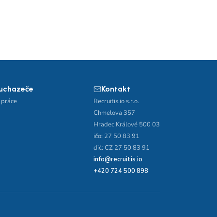
 uchazeče
Kontakt
 práce
Recruitis.io s.r.o.
Chmelova 357
Hradec Králové 500 03
ičo: 27 50 83 91
dič: CZ 27 50 83 91
info@recruitis.io
+420 724 500 898