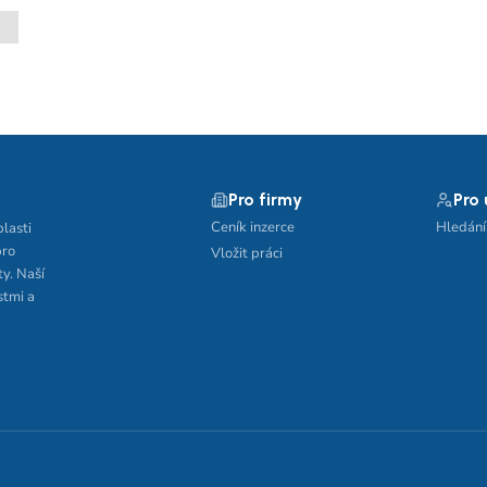
Pro firmy
Pro
Ceník inzerce
Hledání
blasti
pro
Vložit práci
ty. Naší
stmi a