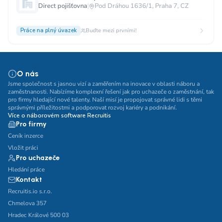
Direct pojišťovna
|
Pod Dráhou 1636/1, Praha 7, CZ
Práce na plný úvazek
Buďte mezi prvními!
O nás
Jsme společnost s jasnou vizí a zaměřením na inovace v oblasti náboru a
zaměstnanosti. Nabízíme komplexní řešení jak pro uchazeče o zaměstnání, tak
pro firmy hledající nové talenty. Naší misí je propojovat správné lidi s těmi
správnými příležitostmi a podporovat rozvoj kariéry a podnikání.
Více o náborovém software Recruitis
Pro firmy
Ceník inzerce
Vložit práci
Pro uchazeče
Hledání práce
Kontakt
Recruitis.io s.r.o.
Chmelova 357
Hradec Králové 500 03