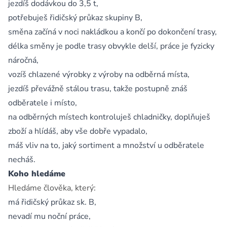
jezdíš dodávkou do 3,5 t,
potřebuješ řidičský průkaz skupiny B,
směna začíná v noci nakládkou a končí po dokončení trasy,
délka směny je podle trasy obvykle delší, práce je fyzicky
náročná,
vozíš chlazené výrobky z výroby na odběrná místa,
jezdíš převážně stálou trasu, takže postupně znáš
odběratele i místo,
na odběrných místech kontroluješ chladničky, doplňuješ
zboží a hlídáš, aby vše dobře vypadalo,
máš vliv na to, jaký sortiment a množství u odběratele
necháš.
Koho hledáme
Hledáme člověka, který:
má řidičský průkaz sk. B,
nevadí mu noční práce,