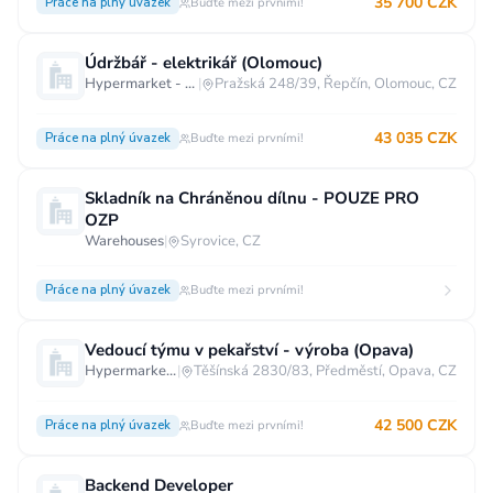
35 700 CZK
Práce na plný úvazek
Buďte mezi prvními!
Údržbář - elektrikář (Olomouc)
Hypermarket - Olomouc
|
Pražská 248/39, Řepčín, Olomouc, CZ
43 035 CZK
Práce na plný úvazek
Buďte mezi prvními!
Skladník na Chráněnou dílnu - POUZE PRO
OZP
Warehouses
|
Syrovice, CZ
Práce na plný úvazek
Buďte mezi prvními!
Vedoucí týmu v pekařství - výroba (Opava)
Hypermarket - Opava
|
Těšínská 2830/83, Předměstí, Opava, CZ
42 500 CZK
Práce na plný úvazek
Buďte mezi prvními!
Backend Developer