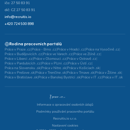
ičo: 27 50 83 91
dič: CZ 27 50 83 91
info@recruitis.io
+420 724 500 898
Rodina pracovních portálů
Práce v Praze .cz
|
Práce - Brno .cz
|
Práce v Hradci .cz
|
Práce na Vysočině .cz
|
Práce v Budějovicích .cz
|
Práce ve Varech .cz
|
Práce ve Zlíně .cz
|
Práce v Liberci .cz
|
Práce v Olomouci .cz
|
Práce v Ostravě .cz
|
Práce v Pardubicích .cz
|
Práce v Plzni .cz
|
Práce v Ústí .cz
|
Práca na Slovensku .sk
|
Práca v Nitre .sk
|
Práca v Košiciach .sk
|
Práca v Prešove .sk
|
Práca v Trenčíne .sk
|
Práca v Trnave .sk
|
Práca v Žiline .sk
|
Práca v Bratislave .sk
|
Práca v Banskej Bystrici .sk
|
Práce v IT .cz
|
Práca v IT .sk
Informace o zpracování osobních údajů
Podmínky používání pracovního portálu
Recruitis.io s.r.o.
Nastavení cookies