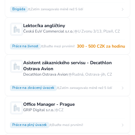
Brigáda
Zatím zareagovalo méně než 5 lidí
Lektor/ka angličtiny
Česká EuV Commercial s.r.o.
|
U Zvonu 3/13, Plzeň, CZ
300 - 500 CZK za hodinu
Práce na živnost
Buďte mezi prvními!
Asistent zákaznického servisu - Decathlon
Ostrava Avion
Decathlon Ostrava Avion
|
Rudná, Ostrava-jih, CZ
Práce na zkrácený úvazek
Zatím zareagovalo méně než 5 lidí
Office Manager - Prague
GRIP Digital s.r.o.
|
CZ
Práce na plný úvazek
Buďte mezi prvními!