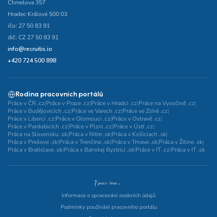
Chmelova 357
Hradec Králové 500 03
ičo: 27 50 83 91
dič: CZ 27 50 83 91
info@recruitis.io
+420 724 500 898
Rodina pracovních portálů
Práce v ČR .cz
|
Práce v Praze .cz
|
Práce v Hradci .cz
|
Práce na Vysočině .cz
|
Práce v Budějovicích .cz
|
Práce ve Varech .cz
|
Práce ve Zlíně .cz
|
Práce v Liberci .cz
|
Práce v Olomouci .cz
|
Práce v Ostravě .cz
|
Práce v Pardubicích .cz
|
Práce v Plzni .cz
|
Práce v Ústí .cz
|
Práca na Slovensku .sk
|
Práca v Nitre .sk
|
Práca v Košiciach .sk
|
Práca v Prešove .sk
|
Práca v Trenčíne .sk
|
Práca v Trnave .sk
|
Práca v Žiline .sk
|
Práca v Bratislave .sk
|
Práca v Banskej Bystrici .sk
|
Práce v IT .cz
|
Práca v IT .sk
Informace o zpracování osobních údajů
Podmínky používání pracovního portálu