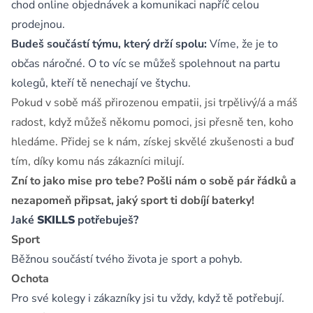
chod online objednávek a komunikaci napříč celou
prodejnou.
Budeš součástí týmu, který drží spolu:
Víme, že je to
občas náročné. O to víc se můžeš spolehnout na partu
kolegů, kteří tě nenechají ve štychu.
Pokud v sobě máš přirozenou empatii, jsi trpělivý/á a máš
radost, když můžeš někomu pomoci, jsi přesně ten, koho
hledáme. Přidej se k nám, získej skvělé zkušenosti a buď
tím, díky komu nás zákazníci milují.
Zní to jako mise pro tebe? Pošli nám o sobě pár řádků a
nezapomeň připsat, jaký sport ti dobíjí baterky!
Jaké
SKILLS
potřebuješ?
Sport
Běžnou součástí tvého života je sport a pohyb.
Ochota
Pro své kolegy i zákazníky jsi tu vždy, když tě potřebují.