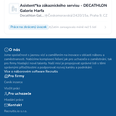
Asistent*ka zákaznického servisu - DECATHLON
Galerie Harfa
Decathlon Galerie Harfa
|
Českomoravská/2420/15a, Praha 9, CZ
Práce na zkrácený úvazek
Zatím zareagovalo méně než 5 lidí
O nás
Jsme společnost s jasnou vizí a zaměřením na inovace v oblasti náboru a
zaměstnanosti. Nabízíme komplexní řešení jak pro uchazeče o zaměstnání, tak
pro firmy hledající nové talenty. Naší misí je propojovat správné lidi s těmi
správnými příležitostmi a podporovat rozvoj kariéry a podnikání.
Více o náborovém software Recruitis
Pro firmy
Ceník inzerce
Vložit práci
Pro uchazeče
Hledání práce
Kontakt
Recruitis.io s.r.o.