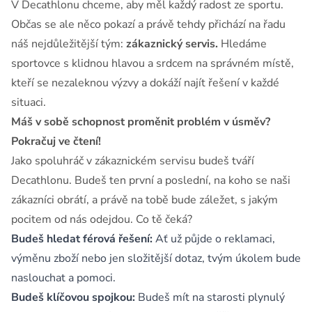
V Decathlonu chceme, aby měl každý radost ze sportu.
Občas se ale něco pokazí a právě tehdy přichází na řadu
náš nejdůležitější tým:
zákaznický servis.
Hledáme
sportovce s klidnou hlavou a srdcem na správném místě,
kteří se nezaleknou výzvy a dokáží najít řešení v každé
situaci.
Máš v sobě schopnost proměnit problém v úsměv?
Pokračuj ve čtení!
Jako spoluhráč v zákaznickém servisu budeš tváří
Decathlonu. Budeš ten první a poslední, na koho se naši
zákazníci obrátí, a právě na tobě bude záležet, s jakým
pocitem od nás odejdou. Co tě čeká?
Budeš hledat férová řešení:
Ať už půjde o reklamaci,
výměnu zboží nebo jen složitější dotaz, tvým úkolem bude
naslouchat a pomoci.
Budeš klíčovou spojkou:
Budeš mít na starosti plynulý