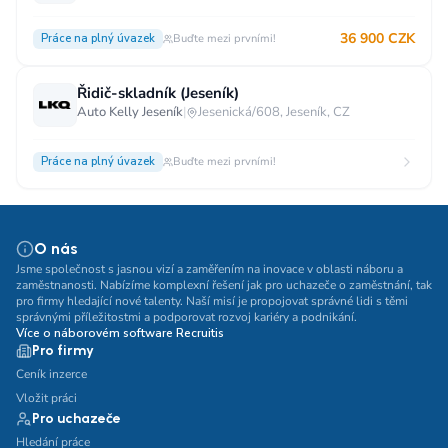
36 900 CZK
Práce na plný úvazek
Buďte mezi prvními!
Řidič-skladník (Jeseník)
Auto Kelly Jeseník
|
Jesenická/608, Jeseník, CZ
Práce na plný úvazek
Buďte mezi prvními!
O nás
Jsme společnost s jasnou vizí a zaměřením na inovace v oblasti náboru a
zaměstnanosti. Nabízíme komplexní řešení jak pro uchazeče o zaměstnání, tak
pro firmy hledající nové talenty. Naší misí je propojovat správné lidi s těmi
správnými příležitostmi a podporovat rozvoj kariéry a podnikání.
Více o náborovém software Recruitis
Pro firmy
Ceník inzerce
Vložit práci
Pro uchazeče
Hledání práce