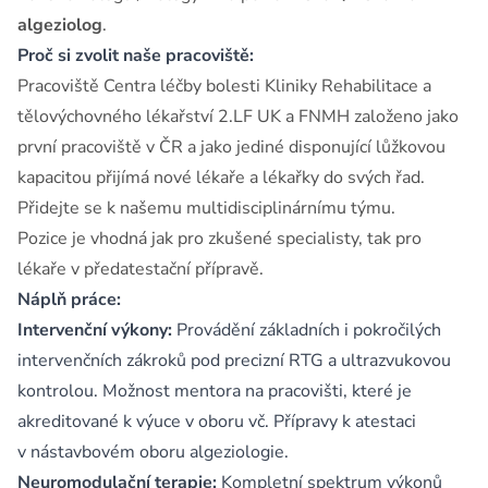
algeziolog
.
Proč si zvolit naše pracoviště:
Pracoviště Centra léčby bolesti Kliniky Rehabilitace a
tělovýchovného lékařství 2.LF UK a FNMH založeno jako
první pracoviště v ČR a jako jediné disponující lůžkovou
kapacitou přijímá nové lékaře a lékařky do svých řad.
Přidejte se k našemu multidisciplinárnímu týmu.
Pozice je vhodná jak pro zkušené specialisty, tak pro
lékaře v předatestační přípravě.
Náplň práce:
Intervenční výkony:
Provádění základních i pokročilých
intervenčních zákroků pod precizní RTG a ultrazvukovou
kontrolou. Možnost mentora na pracovišti, které je
akreditované k výuce v oboru vč. Přípravy k atestaci
v nástavbovém oboru algeziologie.
Neuromodulační terapie:
Kompletní spektrum výkonů