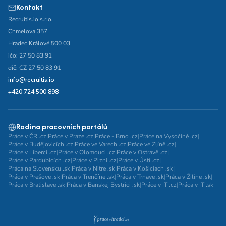
Kontakt
Recruitis.io s.r.o.
Chmelova 357
Hradec Králové 500 03
ičo: 27 50 83 91
dič: CZ 27 50 83 91
info@recruitis.io
+420 724 500 898
Rodina pracovních portálů
Práce v ČR .cz
|
Práce v Praze .cz
|
Práce - Brno .cz
|
Práce na Vysočině .cz
|
Práce v Budějovicích .cz
|
Práce ve Varech .cz
|
Práce ve Zlíně .cz
|
Práce v Liberci .cz
|
Práce v Olomouci .cz
|
Práce v Ostravě .cz
|
Práce v Pardubicích .cz
|
Práce v Plzni .cz
|
Práce v Ústí .cz
|
Práca na Slovensku .sk
|
Práca v Nitre .sk
|
Práca v Košiciach .sk
|
Práca v Prešove .sk
|
Práca v Trenčíne .sk
|
Práca v Trnave .sk
|
Práca v Žiline .sk
|
Práca v Bratislave .sk
|
Práca v Banskej Bystrici .sk
|
Práce v IT .cz
|
Práca v IT .sk