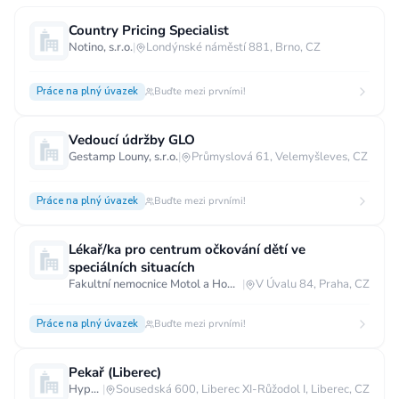
Country Pricing Specialist
Notino, s.r.o.
|
Londýnské náměstí 881, Brno, CZ
Práce na plný úvazek
Buďte mezi prvními!
Vedoucí údržby GLO
Gestamp Louny, s.r.o.
|
Průmyslová 61, Velemyšleves, CZ
Práce na plný úvazek
Buďte mezi prvními!
Lékař/ka pro centrum očkování dětí ve
speciálních situacích
Fakultní nemocnice Motol a Homolka
|
V Úvalu 84, Praha, CZ
Práce na plný úvazek
Buďte mezi prvními!
Pekař (Liberec)
Hypermarket - Liberec
|
Sousedská 600, Liberec XI-Růžodol I, Liberec, CZ