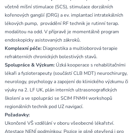
včetně míšní stimulace (SCS), stimulace dorzálních
kořenových ganglií (DRG) a ev. implantací intratekálních
lékových pump, provádění RF technik je rutinní terap.
modalitou na odd. V přípravě je momentálně program
endoskopicky asistovaných zákroků.
Komplexní péče:
Diagnostika a multioborová terapie
refrakterních chronických bolestivých stavů.
Spolupráce & Výzkum:
Úzká kooperace s rehabilitačními
lékaři a fyzioterapeuty (součástí CLB MDT) neurochirurgy,
neurology, psychology a zapojení do klinického výzkumu či
výuky na 2. LF UK, plán interních ultrasonografických
školení a ve spolupráci se SCIM FNMH workshopů
regionálních technik pod UZ navigací.
Požadavky:
Ukončené VŠ vzdělání v oboru všeobecné lékařství.
Atestace NENÍ podmínkou: Pozice je plně otevřená i pro