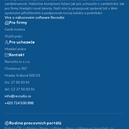
zaměstnanosti. Nabízíme komplexní řešení jak pro uchazeče o zaměstnání, tak
Vzdělání
pro firmy hledající nové talenty. Naší misí je propojovat správné lidi s těmi
správnými příležitostmi a podporovat rozvoj kariéry a podnikání.
Více o náborovém software Recruitis
Vzdělání není podstatné
Základní
Pro firmy
Odborné vyučení bez maturity
Ceník inzerce
Vložit práci
Středoškolské nebo odborné vyučení s maturitou
Pro uchazeče
Vyšší odborné
Bakalářské
Hledání práce
Kontakt
Vysokoškolské / universitní
Recruitis.io s.r.o.
MBA, MBT, postgraduální studium
Chmelova 357
Hradec Králové 500 03
ičo: 27 50 83 91
dič: CZ 27 50 83 91
info@recruitis.io
+420 724 500 898
Rodina pracovních portálů
Práce v ČR .cz
|
Práce v Praze .cz
|
Práce - Brno .cz
|
Práce na Vysočině .cz
|