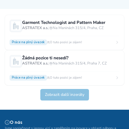
Měsíční plat
Garment Technologist and Pattern Maker
ASTRATEX a.s.
|
Na Maninách 315/4, Praha, CZ
neuvedeno
0 až 30 000 CZK
30 000 CZK a více
Práce na plný úvazek
O tuto pozici je zájem!
40 000 CZK a více
60 000 CZK a více
80 000 CZK a více
Žádná pozice ti nesedí?
ASTRATEX a.s.
|
Na Maninách 315/4, Praha 7, CZ
Ostatní mzdy
za hodinu
za manday
za rok
Práce na plný úvazek
O tuto pozici je zájem!
Typ úvazku
Zobrazit další inzeráty
Práce na plný úvazek
Práce na zkrácený úvazek
Práce na živnost
Práce přes internet
Práce doma
O nás
Krátkodobá práce
Brigáda
Stáž / Trainee
Jsme společnost s jasnou vizí a zaměřením na inovace v oblasti náboru a