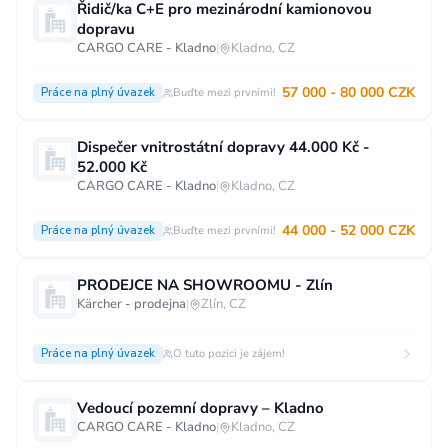
Řidič/ka C+E pro mezinárodní kamionovou
dopravu
CARGO CARE - Kladno
|
Kladno, CZ
57 000 - 80 000 CZK
Práce na plný úvazek
Buďte mezi prvními!
Dispečer vnitrostátní dopravy 44.000 Kč -
52.000 Kč
CARGO CARE - Kladno
|
Kladno, CZ
44 000 - 52 000 CZK
Práce na plný úvazek
Buďte mezi prvními!
PRODEJCE NA SHOWROOMU - Zlín
Kärcher - prodejna
|
Zlín, CZ
Práce na plný úvazek
O tuto pozici je zájem!
Vedoucí pozemní dopravy – Kladno
CARGO CARE - Kladno
|
Kladno, CZ