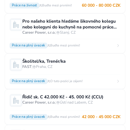
60 000 - 80 000 CZK
Práce na živnost
Buďte mezi prvními!
Pro našeho klienta hledáme šikovného kolegu
nebo kolegyni do kuchyně na pomocné práce
(TPS)
Career Power, s.r.o.
|
Slaný, CZ
Práce na plný úvazek
Buďte mezi prvními!
Školitel/ka, Trenér/ka
FAST
|
Praha, CZ
Práce na plný úvazek
O tuto pozici je zájem!
Řidič sk. C 42.000 Kč - 45. 000 Kč (CCU)
Career Power, s.r.o.
|
Ústí nad Labem, CZ
42 000 - 45 000 CZK
Práce na plný úvazek
Buďte mezi prvními!