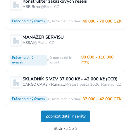
Konstruktér zakázkových řešení
ABB Brno
|
Brno, CZ
40 000 - 70 000 CZK
Práce na plný úvazek
Buďte mezi prvními!
MANAŽER SERVISU
ASSA
|
Praha, CZ
90 000 - 110 000
Práce na plný
O tuto pozici je
úvazek
zájem!
CZK
SKLADNÍK S VZV 37.000 Kč - 42.000 Kč (CCB)
CARGO CARE - Rajhrad (Brno)
|
Stará pošta 1026, Rajhrad, CZ
37 000 - 42 000 CZK
Práce na plný úvazek
Buďte mezi prvními!
Zobrazit další inzeráty
Stránka 1 z 2