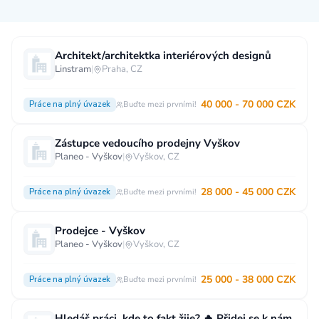
Měsíční plat
Architekt/architektka interiérových designů
Linstram
|
Praha, CZ
neuvedeno
0 až 30 000 CZK
30 000 CZK a více
40 000 - 70 000 CZK
Práce na plný úvazek
Buďte mezi prvními!
40 000 CZK a více
60 000 CZK a více
80 000 CZK a více
Zástupce vedoucího prodejny Vyškov
Planeo - Vyškov
|
Vyškov, CZ
Ostatní mzdy
28 000 - 45 000 CZK
za hodinu
za manday
za rok
Práce na plný úvazek
Buďte mezi prvními!
Typ úvazku
Prodejce - Vyškov
Planeo - Vyškov
|
Vyškov, CZ
Práce na plný úvazek
Práce na zkrácený úvazek
Práce na živnost
Práce přes internet
Práce doma
25 000 - 38 000 CZK
Práce na plný úvazek
Buďte mezi prvními!
Krátkodobá práce
Brigáda
Stáž / Trainee
Hledáš práci, kde to fakt žije? 🔥 Přidej se k nám