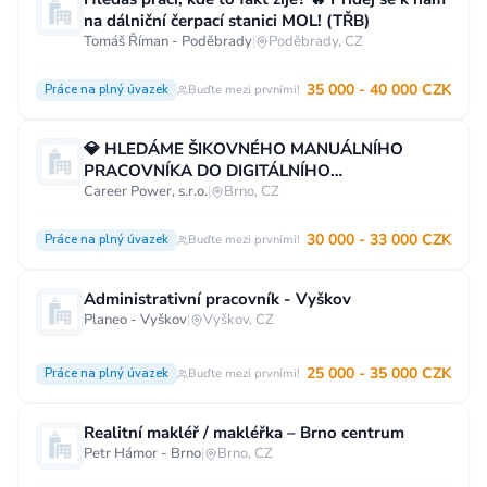
na dálniční čerpací stanici MOL! (TŘB)
Vzdělání
Tomáš Říman - Poděbrady
|
Poděbrady, CZ
Vzdělání není podstatné
Základní
35 000 - 40 000 CZK
Práce na plný úvazek
Buďte mezi prvními!
Odborné vyučení bez maturity
Středoškolské nebo odborné vyučení s maturitou
💎 HLEDÁME ŠIKOVNÉHO MANUÁLNÍHO
PRACOVNÍKA DO DIGITÁLNÍHO
Vyšší odborné
Bakalářské
STOMATOLOGICKÉHO CENTRA! (OKB)
Career Power, s.r.o.
|
Brno, CZ
Vysokoškolské / universitní
30 000 - 33 000 CZK
Práce na plný úvazek
Buďte mezi prvními!
MBA, MBT, postgraduální studium
Administrativní pracovník - Vyškov
Planeo - Vyškov
|
Vyškov, CZ
25 000 - 35 000 CZK
Práce na plný úvazek
Buďte mezi prvními!
Realitní makléř / makléřka – Brno centrum
Petr Hámor - Brno
|
Brno, CZ